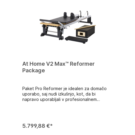
At Home V2 Max™ Reformer
Package
Paket Pro Reformer je idealen za domačo
uporabo, saj nudi izkušnjo, kot, da bi
napravo uporabljali v profesionalnem
studiu.Paket vsebuje:Reformer Box s trakom
za nogeOblazinjen podaljšek
platformeLeseni 'Roll-Up Pole'
5.799,88 €*